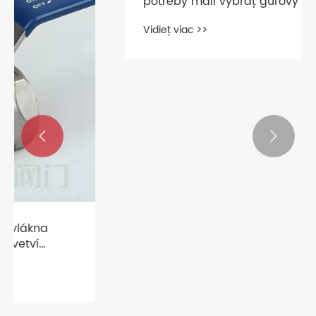
potreby mali vybrať guľový ventil V-
port z nehrdzavejúcej ocele?
Vidieť viac >>

