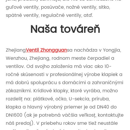
guľové ventily, posúvače, nožné ventily, sitko,
spätné ventily, regulačné ventily, atď.
Naša továreň
Zhejiang
Ventil Zhongguan
sa nachádza v Yongjia,
Wenzhou, Zhejiang, rodnom meste čerpadiel a
ventilov. Od svojho založenia má viac ako 10-
ročné skúsenosti v profesionálnej výrobe klapiek a
má dobrú spoluprácu s domácimi a zahraničnými
zákazníkmi. Krídlové klapky, ktoré vyrába, možno
rozdeliť na: plátkové, očko, U-sekcia, príruba,
klapka a hlavný výrobný priemer je od DN40 do
DN1600 (ak je potrebná väčšia veľkosť, kontaktujte
náš predaj). V priebehu rokov sme tiež neustále