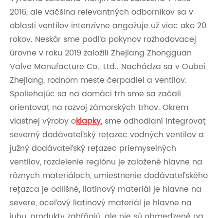
2016, ale väčšina relevantných odborníkov sa v
oblasti ventilov intenzívne angažuje už viac ako 20
rokov. Neskôr sme podľa pokynov rozhodovacej
úrovne v roku 2019 založili Zhejiang Zhongguan
Valve Manufacture Co., Ltd.. Nachádza sa v Oubei,
Zhejiang, rodnom meste čerpadiel a ventilov.
Spoliehajúc sa na domáci trh sme sa začali
orientovať na rozvoj zámorských trhov. Okrem
vlastnej výroby o
klapky
, sme odhodlaní integrovať
severný dodávateľský reťazec vodných ventilov a
južný dodávateľský reťazec priemyselných
ventilov, rozdelenie regiónu je založené hlavne na
rôznych materiáloch, umiestnenie dodávateľského
reťazca je odlišné, liatinový materiál je hlavne na
severe, oceľový liatinový materiál je hlavne na
juhu, produkty zahŕňajú, ale nie sú obmedzené na