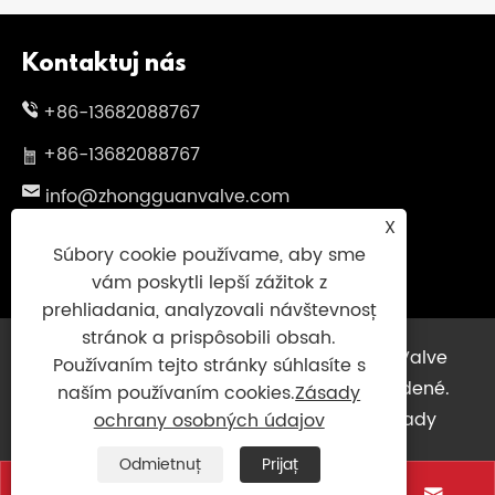
Kontaktuj nás
+86-13682088767
+86-13682088767
info@zhongguanvalve.com
X
Č. 838, Oubei Avenue, Yongjia County,
Súbory cookie používame, aby sme
Wenzhou City, provincia Zhejiang, Čína
vám poskytli lepší zážitok z
prehliadania, analyzovali návštevnosť
stránok a prispôsobili obsah.
Copyright © 2025 Zhejiang Zhongguan Valve
Používaním tejto stránky súhlasíte s
Manufacture Co., Ltd. Všetky práva vyhradené.
naším používaním cookies.
Zásady
Links
|
Sitemap
|
RSS
|
XML
|
Zásady
ochrany osobných údajov
ochrany osobných údajov
|
Odmietnuť
Prijať