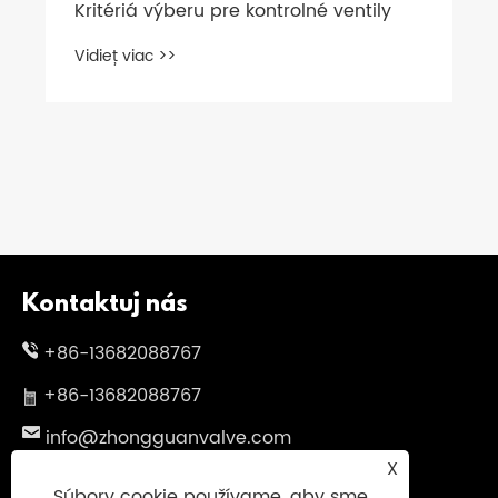
Kritériá výberu pre kontrolné ventily
Vidieť viac >>
Kontaktuj nás
+86-13682088767
+86-13682088767
info@zhongguanvalve.com
X
Č. 838, Oubei Avenue, Yongjia County,
Súbory cookie používame, aby sme