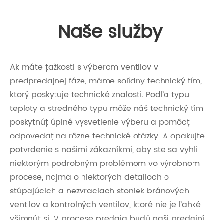
Naše služby
Ak máte ťažkosti s výberom ventilov v
predpredajnej fáze, máme solídny technický tím,
ktorý poskytuje technické znalosti. Podľa typu
teploty a stredného typu môže náš technický tím
poskytnúť úplné vysvetlenie výberu a pomôcť
odpovedať na rôzne technické otázky. A opakujte
potvrdenie s našimi zákazníkmi, aby ste sa vyhli
niektorým podrobným problémom vo výrobnom
procese, najmä o niektorých detailoch o
stúpajúcich a nezvraciach stoniek bránových
ventilov a kontrolných ventilov, ktoré nie je ľahké
všimnúť si. V procese predaja budú naši predajní