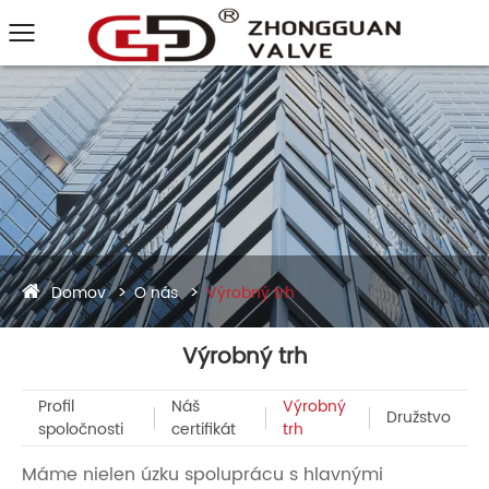
Domov
O nás
Výrobný trh
Výrobný trh
Profil
Náš
Výrobný
Družstvo
spoločnosti
certifikát
trh
Máme nielen úzku spoluprácu s hlavnými